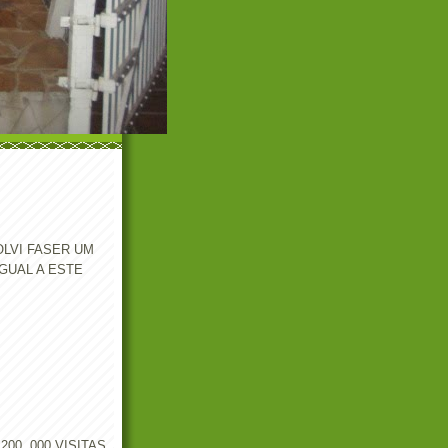
LVI FASER UM
GUAL A ESTE
00,.000 VISITAS