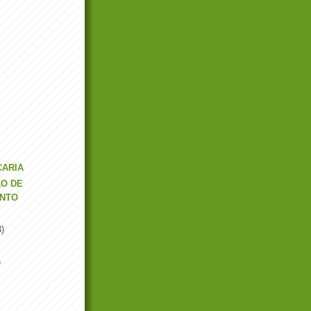
CARIA
O DE
NTO
3)
)