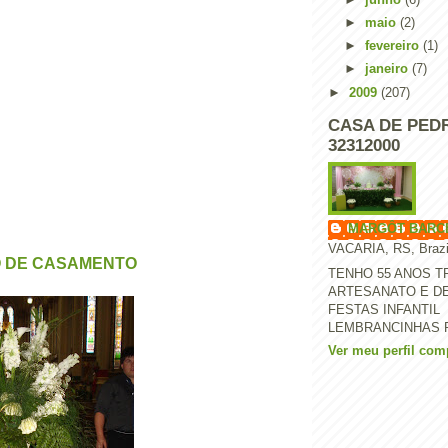
►
maio
(2)
►
fevereiro
(1)
►
janeiro
(7)
►
2009
(207)
CASA DE PEDR
32312000
MARGÔT BARC
VACARIA, RS, Brazi
 DE CASAMENTO
TENHO 55 ANOS 
ARTESANATO E D
FESTAS INFANTIL
LEMBRANCINHAS 
Ver meu perfil com