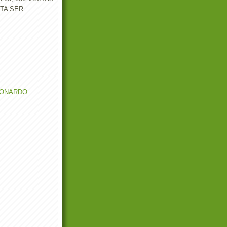
TA SER...
EONARDO