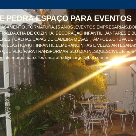
E PEDRA ESPAÇO PARA EVENTOS
ASAMENTO ,FORMATURA,15 ANOS ,EVENTOS EMPRESARIAIS,BO
FRALDA,CHÀ DE COZINHA, DECORAÇÃO INFANTIL ,JANTARES E B
RES,TOALHAS,CAPAS DE CADEIRA MESAS ,TAMPÕES,CHUVA DE P
MA ELASTICA KIT INFANTIL,LEMBRANCINHAS E VELAS ARTESANAI
 QUE VEIO PARA TRANSFORMAR SEU DIA INESQUESCIVEL.fone 54
ntato margot barcellos emai afroditymargot@bol.com.br