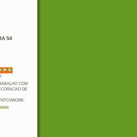
A 54
ELLOS
l
TRABALHO COM
ECORACAO DE
PATCHWORK.
pleto