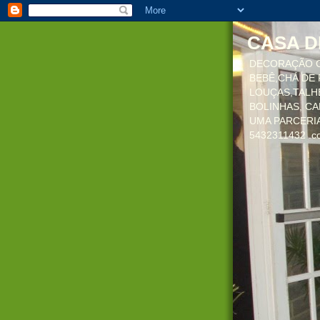
CASA D
DECORAÇÃO C
BEBÊ,CHÁ DE 
LOUÇAS,TALHE
BOLINHAS, CA
UMA PARCERIA
5432311432 .co