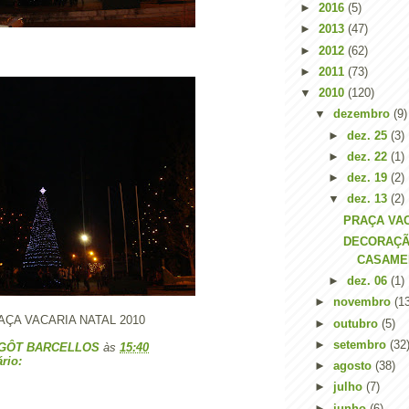
►
2016
(5)
►
2013
(47)
►
2012
(62)
►
2011
(73)
▼
2010
(120)
▼
dezembro
(9)
►
dez. 25
(3)
►
dez. 22
(1)
►
dez. 19
(2)
▼
dez. 13
(2)
PRAÇA VA
DECORAÇÃ
CASAME
►
dez. 06
(1)
►
novembro
(1
ÇA VACARIA NATAL 2010
►
outubro
(5)
►
setembro
(32
GÔT BARCELLOS
às
15:40
rio:
►
agosto
(38)
►
julho
(7)
►
junho
(6)