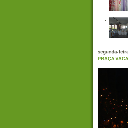
segunda-feir
PRAÇA VACA