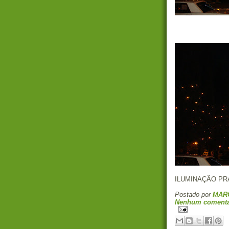
ILUMINAÇÃO PRA
Postado por
MAR
Nenhum comentá